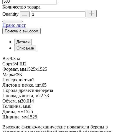
Количество товара
Quantity
Прайс-лист
Помочь с выбором
Детали
Описание
Вес
9.3 кг
Сорт
3/4 Ш2
Формат, мм
1525х1525
Марка
ФК
Поверхность
ш2
Листов в пачке, шт.
65
Порода древесины
береза
Площадь листа, м2
2.33
Объем, м3
0.014
Толщина, мм
6
Длина, мм
1525
Ширина, мм
1525
Высокие физико-механические показатели березы в