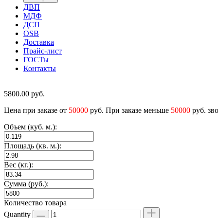
ДВП
МДФ
ДСП
OSB
Доставка
Прайс-лист
ГОСТы
Контакты
5800.00
руб.
Цена при заказе от
50000
руб. При заказе меньше
50000
руб. зв
Объем (куб. м.):
Площадь (кв. м.):
Вес (кг.):
Сумма (руб.):
Количество товара
Quantity