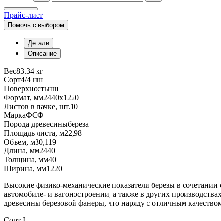
Прайс-лист
Помочь с выбором
Детали
Описание
Вес
83.34 кг
Сорт
4/4 нш
Поверхность
нш
Формат, мм
2440х1220
Листов в пачке, шт.
10
Марка
ФСФ
Порода древесины
береза
Площадь листа, м2
2,98
Объем, м3
0,119
Длина, мм
2440
Толщина, мм
40
Ширина, мм
1220
Высокие физико-механические показатели березы в сочетании 
автомобиле- и вагоностроении, а также в других производства
древесины березовой фанеры, что наряду с отличным качеством
Сорт I