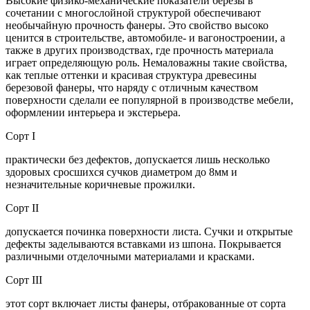
Высокие физико-механические показатели березы в
сочетании с многослойной структурой обеспечивают
необычайную прочность фанеры. Это свойство высоко
ценится в строительстве, автомобиле- и вагоностроении, а
также в других производствах, где прочность материала
играет определяющую роль. Немаловажны такие свойства,
как теплые оттенки и красивая структура древесины
березовой фанеры, что наряду с отличным качеством
поверхности сделали ее популярной в производстве мебели,
оформлении интерьера и экстерьера.
Сорт I
практически без дефектов, допускается лишь несколько
здоровых сросшихся сучков диаметром до 8мм и
незначительные коричневые прожилки.
Сорт II
допускается починка поверхности листа. Сучки и открытые
дефекты заделываются вставками из шпона. Покрывается
различными отделочными материалами и красками.
Сорт III
этот сорт включает листы фанеры, отбракованные от сорта