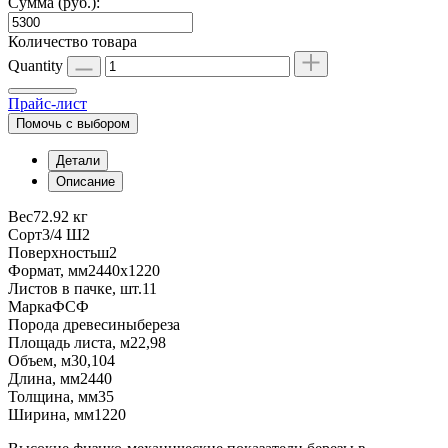
Сумма (руб.):
Количество товара
Quantity
Прайс-лист
Помочь с выбором
Детали
Описание
Вес
72.92 кг
Сорт
3/4 Ш2
Поверхность
ш2
Формат, мм
2440х1220
Листов в пачке, шт.
11
Марка
ФСФ
Порода древесины
береза
Площадь листа, м2
2,98
Объем, м3
0,104
Длина, мм
2440
Толщина, мм
35
Ширина, мм
1220