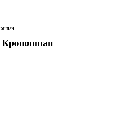
ношпан
0 Кроношпан