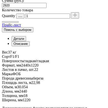
Сумма (руб.):
Количество товара
Quantity
Прайс-лист
Помочь с выбором
Детали
Описание
Вес
37 кг
Сорт
F1/F1
Поверхность
гладкая/гладкая
Формат, мм
2440х1220
Листов в пачке, шт.
22
Марка
ФОБ
Порода древесины
береза
Площадь листа, м2
2,98
Объем, м3
0.054
Длина, мм
2440
Толщина, мм
18
Ширина, мм
1220