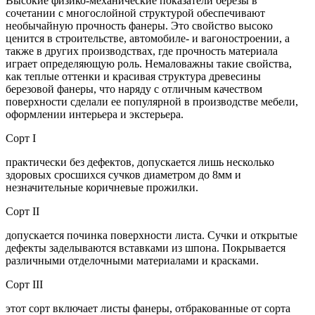
Высокие физико-механические показатели березы в
сочетании с многослойной структурой обеспечивают
необычайную прочность фанеры. Это свойство высоко
ценится в строительстве, автомобиле- и вагоностроении, а
также в других производствах, где прочность материала
играет определяющую роль. Немаловажны такие свойства,
как теплые оттенки и красивая структура древесины
березовой фанеры, что наряду с отличным качеством
поверхности сделали ее популярной в производстве мебели,
оформлении интерьера и экстерьера.
Сорт I
практически без дефектов, допускается лишь несколько
здоровых сросшихся сучков диаметром до 8мм и
незначительные коричневые прожилки.
Сорт II
допускается починка поверхности листа. Сучки и открытые
дефекты заделываются вставками из шпона. Покрывается
различными отделочными материалами и красками.
Сорт III
этот сорт включает листы фанеры, отбракованные от сорта