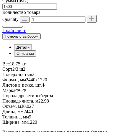
Сумма (руб.):
Количество товара
Quantity
Прайс-лист
Помочь с выбором
Детали
Описание
Вес
18.75 кг
Сорт
2/3 ш2
Поверхность
ш2
Формат, мм
2440х1220
Листов в пачке, шт.
44
Марка
ФСФ
Порода древесины
береза
Площадь листа, м2
2,98
Объем, м3
0.027
Длина, мм
2440
Толщина, мм
9
Ширина, мм
1220