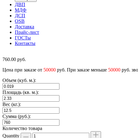
ДВП
МДФ
ДСП
OSB
Доставка
Прайс-лист
ГОСТы
Контакты
760.00
руб.
Цена при заказе от
50000
руб. При заказе меньше
50000
руб. зв
Объем (куб. м.):
Площадь (кв. м.):
Вес (кг.):
Сумма (руб.):
Количество товара
Quantity