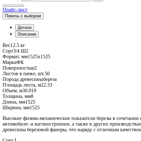
Прайс-лист
Помочь с выбором
Детали
Описание
Вес
12.5 кг
Сорт
3/4 Ш2
Формат, мм
1525х1525
Марка
ФК
Поверхность
ш2
Листов в пачке, шт.
50
Порода древесины
береза
Площадь листа, м2
2.33
Объем, м3
0.019
Толщина, мм
8
Длина, мм
1525
Ширина, мм
1525
Высокие физико-механические показатели березы в сочетании 
автомобиле- и вагоностроении, а также в других производства
древесины березовой фанеры, что наряду с отличным качеством
Сорт I