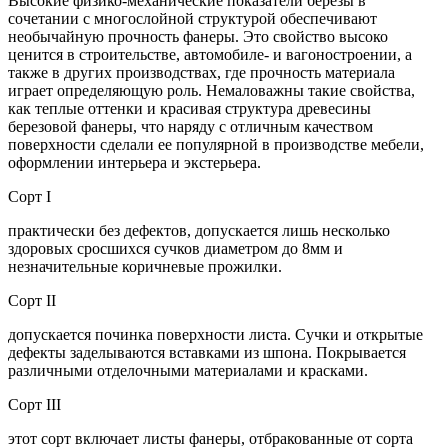
Высокие физико-механические показатели березы в
сочетании с многослойной структурой обеспечивают
необычайную прочность фанеры. Это свойство высоко
ценится в строительстве, автомобиле- и вагоностроении, а
также в других производствах, где прочность материала
играет определяющую роль. Немаловажны такие свойства,
как теплые оттенки и красивая структура древесины
березовой фанеры, что наряду с отличным качеством
поверхности сделали ее популярной в производстве мебели,
оформлении интерьера и экстерьера.
Сорт I
практически без дефектов, допускается лишь несколько
здоровых сросшихся сучков диаметром до 8мм и
незначительные коричневые прожилки.
Сорт II
допускается починка поверхности листа. Сучки и открытые
дефекты заделываются вставками из шпона. Покрывается
различными отделочными материалами и красками.
Сорт III
этот сорт включает листы фанеры, отбракованные от сорта