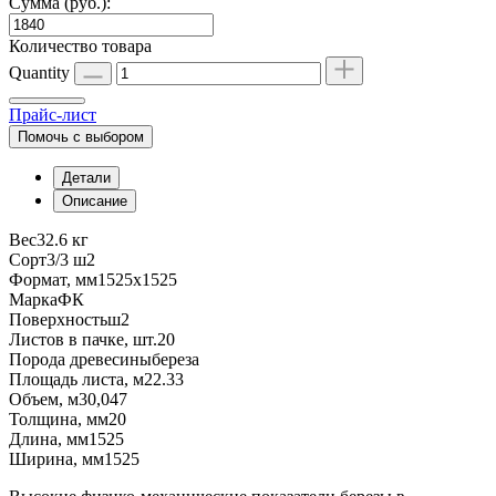
Сумма (руб.):
Количество товара
Quantity
Прайс-лист
Помочь с выбором
Детали
Описание
Вес
32.6 кг
Сорт
3/3 ш2
Формат, мм
1525х1525
Марка
ФК
Поверхность
ш2
Листов в пачке, шт.
20
Порода древесины
береза
Площадь листа, м2
2.33
Объем, м3
0,047
Толщина, мм
20
Длина, мм
1525
Ширина, мм
1525