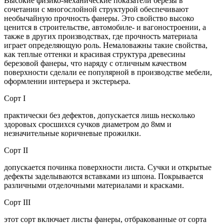
Высокие физико-механические показатели березы в
сочетании с многослойной структурой обеспечивают
необычайную прочность фанеры. Это свойство высоко
ценится в строительстве, автомобиле- и вагоностроении, а
также в других производствах, где прочность материала
играет определяющую роль. Немаловажны такие свойства,
как теплые оттенки и красивая структура древесины
березовой фанеры, что наряду с отличным качеством
поверхности сделали ее популярной в производстве мебели,
оформлении интерьера и экстерьера.
Сорт I
практически без дефектов, допускается лишь несколько
здоровых сросшихся сучков диаметром до 8мм и
незначительные коричневые прожилки.
Сорт II
допускается починка поверхности листа. Сучки и открытые
дефекты заделываются вставками из шпона. Покрывается
различными отделочными материалами и красками.
Сорт III
этот сорт включает листы фанеры, отбракованные от сорта