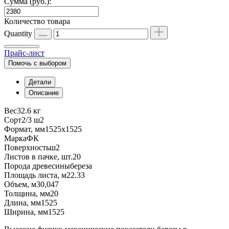
Сумма (руб.):
Количество товара
Quantity
Прайс-лист
Помочь с выбором
Детали
Описание
Вес
32.6 кг
Сорт
2/3 ш2
Формат, мм
1525х1525
Марка
ФК
Поверхность
ш2
Листов в пачке, шт.
20
Порода древесины
береза
Площадь листа, м2
2.33
Объем, м3
0,047
Толщина, мм
20
Длина, мм
1525
Ширина, мм
1525