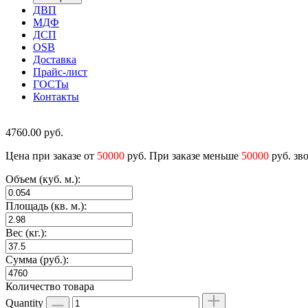
ДВП
МДФ
ДСП
OSB
Доставка
Прайс-лист
ГОСТы
Контакты
4760.00
руб.
Цена при заказе от
50000
руб. При заказе меньше
50000
руб. зв
Объем (куб. м.):
Площадь (кв. м.):
Вес (кг.):
Сумма (руб.):
Количество товара
Quantity