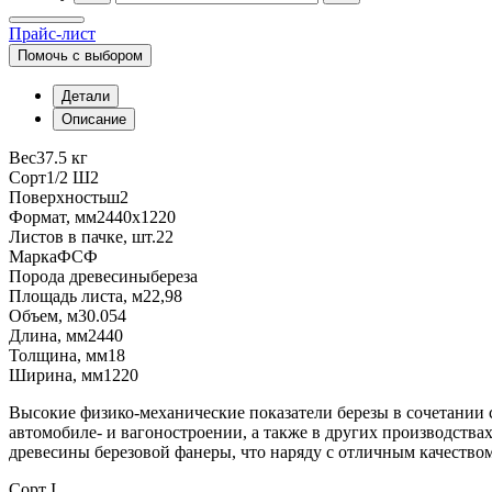
Прайс-лист
Помочь с выбором
Детали
Описание
Вес
37.5 кг
Сорт
1/2 Ш2
Поверхность
ш2
Формат, мм
2440х1220
Листов в пачке, шт.
22
Марка
ФСФ
Порода древесины
береза
Площадь листа, м2
2,98
Объем, м3
0.054
Длина, мм
2440
Толщина, мм
18
Ширина, мм
1220
Высокие физико-механические показатели березы в сочетании 
автомобиле- и вагоностроении, а также в других производства
древесины березовой фанеры, что наряду с отличным качеством
Сорт I