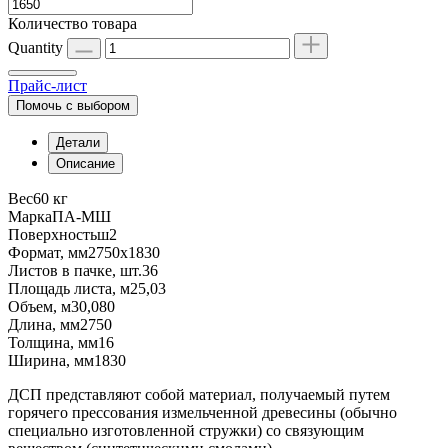
Количество товара
Quantity
Прайс-лист
Помочь с выбором
Детали
Описание
Вес
60 кг
Марка
ПА-МШ
Поверхность
ш2
Формат, мм
2750х1830
Листов в пачке, шт.
36
Площадь листа, м2
5,03
Объем, м3
0,080
Длина, мм
2750
Толщина, мм
16
Ширина, мм
1830
ДСП представляют собой материал, получаемый путем
горячего прессования измельченной древесины (обычно
специально изготовленной стружки) со связующим